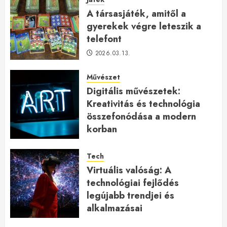
A társasjáték, amitől a
gyerekek végre leteszik a
telefont
2026.03.13.
Művészet
Digitális művészetek:
Kreativitás és technológia
összefonódása a modern
korban
2026.01.27.
Tech
Virtuális valóság: A
technológiai fejlődés
legújabb trendjei és
alkalmazásai
2026.01.23.