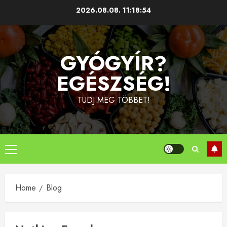
Skip
2026.08.08.
11:18:54
to
content
GYÓGYÍR?
EGÉSZSÉG!
TUDJ MEG TÖBBET!
Primary
Menu
Home
Blog