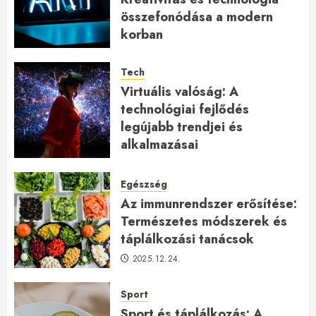
összefonódása a modern
korban
2026.01.27.
Tech
Virtuális valóság: A
technológiai fejlődés
legújabb trendjei és
alkalmazásai
2026.01.23.
Egészség
Az immunrendszer erősítése:
Természetes módszerek és
táplálkozási tanácsok
2025.12.24.
Sport
Sport és táplálkozás: A