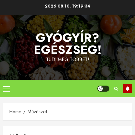
Skip
2026.08.10.
19:19:35
to
content
GYÓGYÍR?
EGÉSZSÉG!
TUDJ MEG TÖBBET!
Primary
Menu
Home
Művészet