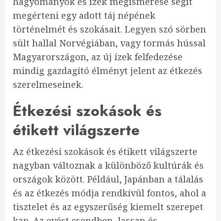
hagyományok és ízek megismerése segít
megérteni egy adott táj népének
történelmét és szokásait. Legyen szó sörben
sült hallal Norvégiában, vagy tormás hússal
Magyarországon, az új ízek felfedezése
mindig gazdagító élményt jelent az étkezés
szerelmeseinek.
Étkezési szokások és
étikett világszerte
Az étkezési szokások és étikett világszerte
nagyban változnak a különböző kultúrák és
országok között. Például, Japánban a tálalás
és az étkezés módja rendkívül fontos, ahol a
tisztelet és az egyszerűség kiemelt szerepet
kap. Az evést csendben, lassan és