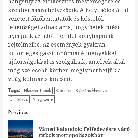
hangsúly az ételkészítés mesterségére és
kreativitására helyeződik. A helyi séfek által
vezetett főzőbemutatók és kóstolók
lehetőséget adnak arra, hogy betekintést
nyerjünk az adott terület konyhájának
rejtelmeibe. Az események gyakran
különleges gasztronómiai élményekkel,
újdonságokkal is szolgálnak, amelyek által
még szélesebb körben megismerhetjük a
világ kulináris kincseit.
Tags:
Étkezési Tippek
Gasztro
Kulináris Élmények
Úti Kalauz
Világszerte
Continue
Previous
Reading
Városi kalandok: Felfedezésre váró
Pre
titkok metropoliszokban