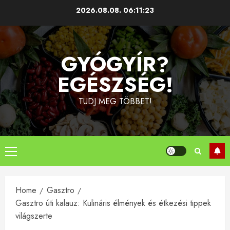
Skip
2026.08.08.
06:11:24
to
content
GYÓGYÍR?
EGÉSZSÉG!
TUDJ MEG TÖBBET!
Primary
Menu
Home
Gasztro
Gasztro úti kalauz: Kulináris élmények és étkezési tippek
világszerte