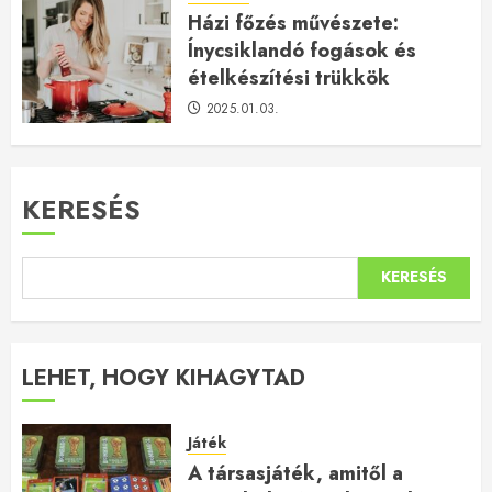
Házi főzés művészete:
Ínycsiklandó fogások és
ételkészítési trükkök
2025.01.03.
KERESÉS
KERESÉS
LEHET, HOGY KIHAGYTAD
Játék
A társasjáték, amitől a