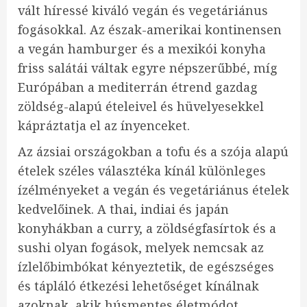
vált híressé kiváló vegán és vegetáriánus
fogásokkal. Az észak-amerikai kontinensen
a vegán hamburger és a mexikói konyha
friss salátái váltak egyre népszerűbbé, míg
Európában a mediterrán étrend gazdag
zöldség-alapú ételeivel és hüvelyesekkel
kápráztatja el az ínyenceket.
Az ázsiai országokban a tofu és a szója alapú
ételek széles választéka kínál különleges
ízélményeket a vegán és vegetáriánus ételek
kedvelőinek. A thai, indiai és japán
konyhákban a curry, a zöldségfasírtok és a
sushi olyan fogások, melyek nemcsak az
ízlelőbimbókat kényeztetik, de egészséges
és tápláló étkezési lehetőséget kínálnak
azoknak, akik húsmentes életmódot