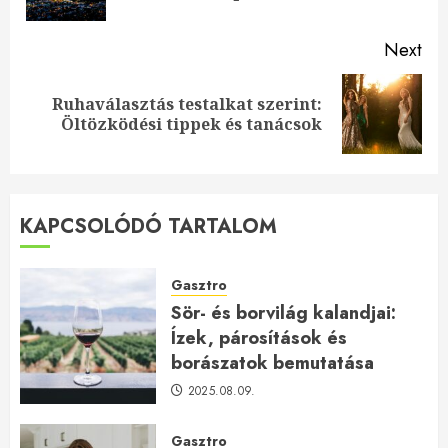
pos
Next
Ruhaválasztás testalkat szerint:
Next
Öltözködési tippek és tanácsok
post:
KAPCSOLÓDÓ TARTALOM
Gasztro
Sör- és borvilág kalandjai:
Ízek, párosítások és
borászatok bemutatása
2025.08.09.
Gasztro