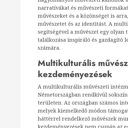
narratívákat és művészeti formákat
művészeket és a közönséget is arr
művészetet és az identitást. A mult
segítségével a művészet egy olyan t
találkozása inspiráló és gazdagító
számára.
Multikulturális művés
kezdeményezések
A multikulturális művészeti inté
Németországban rendkívül sokszín
területen. Az országban számos i
melyek kiemelkedő módon támogatjá
háttérrel rendelkező művészek mun
kezdeményezések nem csupán az eg