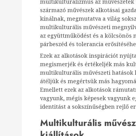
multikulturalizmus az művészetek t
származó művészek alkotásai gazdag
kínálnak, megmutatva a világ soksz
multikulturális művészeti megnyilv
az együttműködést és a kölcsönös m
párbeszéd és tolerancia erősítéséhe
Ezek az alkotások inspirációt nyúj
megismerjék és értékeljék más kult
multikulturális művészeti hatások 
átéljük és megértsük más hagyomán
Emellett ezek az alkotások rámuta
vagyunk, mégis képesek vagyunk eg
identitást a sokszínűségben rejlő e
Multikulturális művés
kiállítások