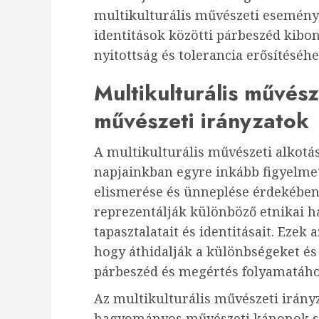
multikulturális művészeti eseménye
identitások közötti párbeszéd kibo
nyitottság és tolerancia erősítéséhe
Multikulturális művész
művészeti irányzatok
A multikulturális művészeti alkotá
napjainkban egyre inkább figyelmet
elismerése és ünneplése érdekében.
reprezentálják különböző etnikai há
tapasztalatait és identitásait. Ezek
hogy áthidalják a különbségeket és
párbeszéd és megértés folyamatáho
Az multikulturális művészeti irány
hagyományos művészeti kánonok sz