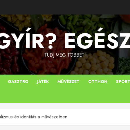
YÍR? EGÉS
TUDJ MEG TÖBBET!
GASZTRO
JÁTÉK
MŰVÉSZET
OTTHON
SPOR
uralizmus és identitás a művészetben