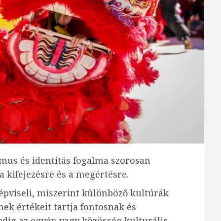
mus és identitás fogalma szorosan
a kifejezésre és a megértésre.
épviseli, miszerint különböző kultúrák
k értékeit tartja fontosnak és
pedig az egyén vagy közösség kulturális,