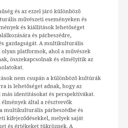
nűség és az ezzel járó különböző
lturális művészeti eseményeken és
emények és kiállítások lehetőséget
lálkozására és párbeszédre,
s gazdagságát. A multikulturális
k olyan platformok, ahol a művészek
lnak, összekapcsolnak és elmélyítik az
olatokat.
ítások nem csupán a különböző kultúrák
a is lehetőséget adnak, hogy az
 más identitásokat és perspektívákat.
 élmények által a résztvevők
a multikulturális párbeszédbe és
 kifejeződésekkel, melyek saját
ket és értékeket tükröznek. A