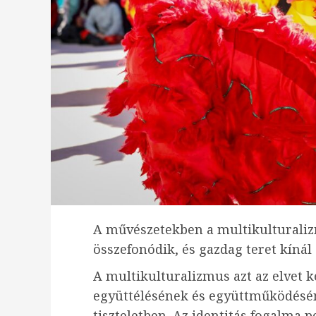
A művészetekben a multikulturaliz
összefonódik, és gazdag teret kínál 
A multikulturalizmus azt az elvet k
együttélésének és együttműködéséne
tiszteletben. Az identitás fogalma 