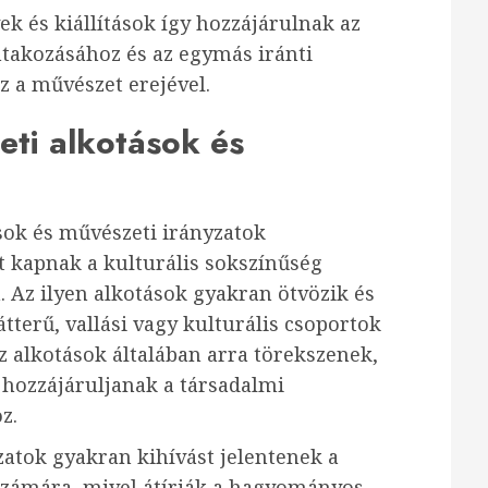
k és kiállítások így hozzájárulnak az
ntakozásához és az egymás iránti
z a művészet erejével.
eti alkotások és
sok és művészeti irányzatok
 kapnak a kulturális sokszínűség
 Az ilyen alkotások gyakran ötvözik és
tterű, vallási vagy kulturális csoportok
 az alkotások általában arra törekszenek,
 hozzájáruljanak a társadalmi
z.
zatok gyakran kihívást jelentenek a
ámára, mivel átírják a hagyományos