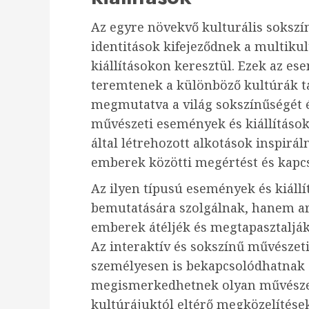
Az egyre növekvő kulturális sokszí
identitások kifejeződnek a multiku
kiállításokon keresztül. Ezek az es
teremtenek a különböző kultúrák ta
megmutatva a világ sokszínűségét é
művészeti események és kiállításo
által létrehozott alkotások inspirá
emberek közötti megértést és kapcs
Az ilyen típusú események és kiáll
bemutatására szolgálnak, hanem arr
emberek átéljék és megtapasztalják
Az interaktív és sokszínű művészeti
személyesen is bekapcsolódhatnak 
megismerkedhetnek olyan művészeti
kultúrájuktól eltérő megközelítése