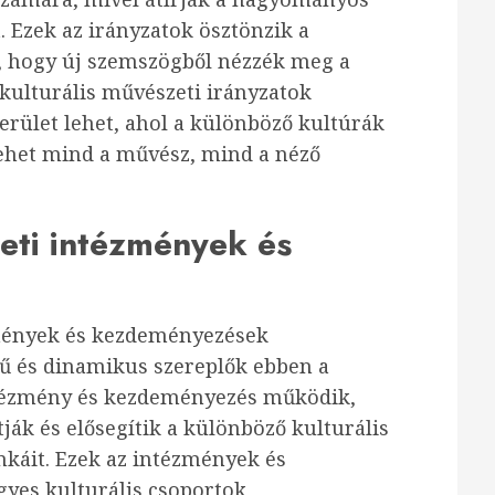
. Ezek az irányzatok ösztönzik a
a, hogy új szemszögből nézzék meg a
ikulturális művészeti irányzatok
erület lehet, ahol a különböző kultúrák
 lehet mind a művész, mind a néző
zeti intézmények és
zmények és kezdeményezések
ű és dinamikus szereplők ebben a
ntézmény és kezdeményezés működik,
k és elősegítik a különböző kulturális
káit. Ezek az intézmények és
yes kulturális csoportok