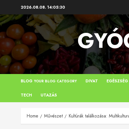
Skip
2026.08.08.
14:05:31
to
content
GYÓG
BLOG
DIVAT
EGÉSZSÉG
YOUR BLOG CATEGORY
TECH
UTAZÁS
Home
Művészet
Kultúrák találkozása: Multikult