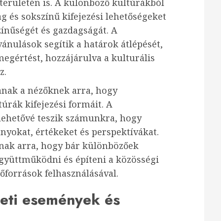
erületén is. A különböző kultúrákból
 és sokszínű kifejezési lehetőségeket
ínűségét és gazdagságát. A
ánulások segítik a határok átlépését,
egértést, hozzájárulva a kulturális
z.
tanak a nézőknek arra, hogy
úrák kifejezési formáit. A
lehetővé teszik számunkra, hogy
yokat, értékeket és perspektívákat.
tnak arra, hogy bár különbözőek
yüttműködni és építeni a közösségi
rőforrások felhasználásával.
zeti események és