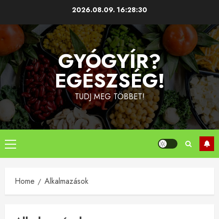
Skip
2026.08.09.
16:28:30
to
content
GYÓGYÍR?
EGÉSZSÉG!
TUDJ MEG TÖBBET!
Primary
Menu
Home
Alkalmazások