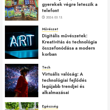
gyerekek végre leteszik a
telefont
2026.03.13.
Művészet
Digitális művészetek:
Kreativitás és technológia
összefonódása a modern
korban
2026.01.27.
Tech
Virtuális valóság: A
technológiai fejlődés
legújabb trendjei és
alkalmazásai
2026.01.23.
Egészség