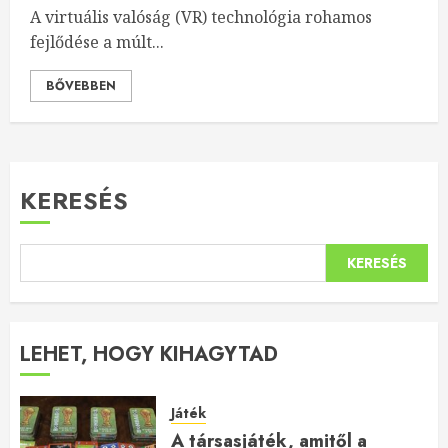
A virtuális valóság (VR) technológia rohamos
fejlődése a múlt...
BŐVEBBEN
KERESÉS
KERESÉS
LEHET, HOGY KIHAGYTAD
Játék
A társasjáték, amitől a