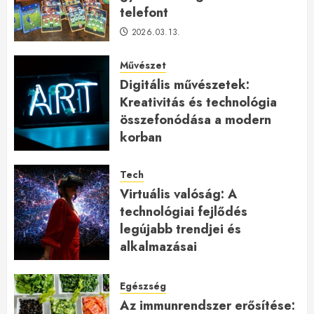
telefont
2026.03.13.
Művészet
Digitális művészetek:
Kreativitás és technológia
összefonódása a modern
korban
2026.01.27.
Tech
Virtuális valóság: A
technológiai fejlődés
legújabb trendjei és
alkalmazásai
2026.01.23.
Egészség
Az immunrendszer erősítése: