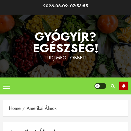
Skip
2026.08.09.
07:53:55
to
content
GYÓGYÍR?
EGÉSZSÉG!
TUDJ MEG TÖBBET!
Primary
Menu
Home
Amerikai Álmok