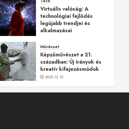
Tech
Virtuális valóság: A
technológiai fejlődés
legújabb trendjei és
alkalmazásai
2026.01.23.
Művészet
Képzőművészet a 21.
században: Új irányok és
kreatív kifejezésmódok
2025.12.10.