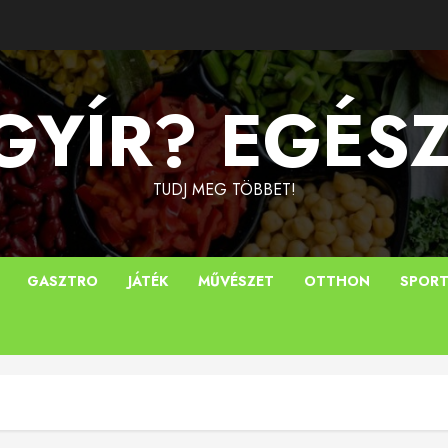
YÍR? EGÉS
TUDJ MEG TÖBBET!
GASZTRO
JÁTÉK
MŰVÉSZET
OTTHON
SPOR