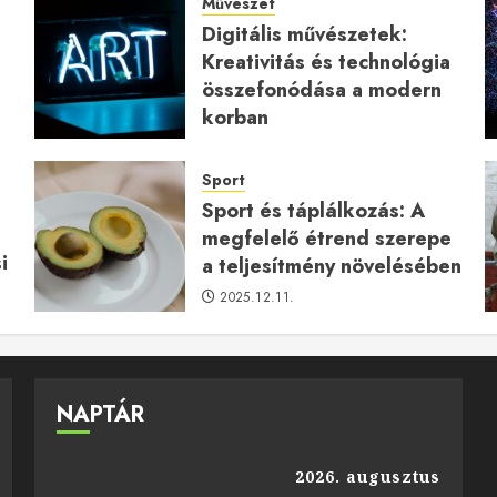
Művészet
Digitális művészetek:
Kreativitás és technológia
a
összefonódása a modern
korban
2026.01.27.
Sport
Sport és táplálkozás: A
megfelelő étrend szerepe
i
a teljesítmény növelésében
2025.12.11.
NAPTÁR
2026. augusztus