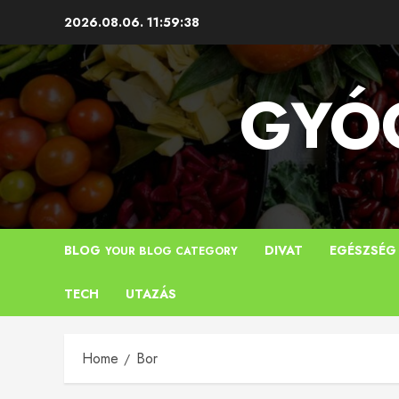
Skip
2026.08.06.
11:59:39
to
content
GYÓG
BLOG
DIVAT
EGÉSZSÉG
YOUR BLOG CATEGORY
TECH
UTAZÁS
Home
Bor