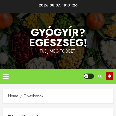
Skip
2026.08.07.
19:01:26
to
content
GYÓGYÍR?
EGÉSZSÉG!
TUDJ MEG TÖBBET!
Primary
Menu
Home
Divatikonok