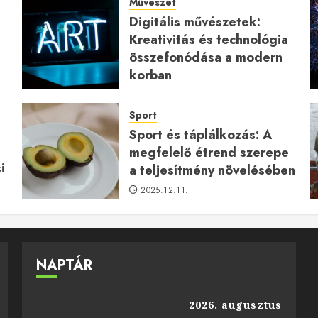
Művészet
Digitális művészetek:
Kreativitás és technológia
a
összefonódása a modern
korban
2026.01.27.
Sport
Sport és táplálkozás: A
megfelelő étrend szerepe
i
a teljesítmény növelésében
2025.12.11.
NAPTÁR
2026. augusztus