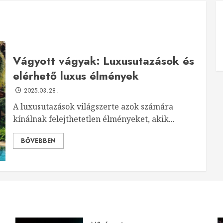
Vágyott vágyak: Luxusutazások és
elérhető luxus élmények
2025.03.28.
A luxusutazások világszerte azok számára
kínálnak felejthetetlen élményeket, akik...
BŐVEBBEN