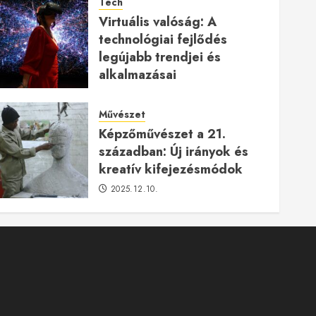
Tech
Virtuális valóság: A
technológiai fejlődés
legújabb trendjei és
alkalmazásai
2026.01.23.
Művészet
Képzőművészet a 21.
században: Új irányok és
kreatív kifejezésmódok
2025.12.10.