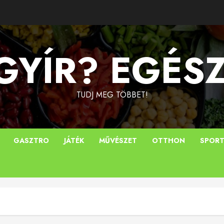
YÍR? EGÉS
TUDJ MEG TÖBBET!
GASZTRO
JÁTÉK
MŰVÉSZET
OTTHON
SPOR