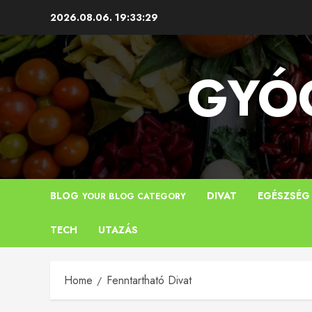
Skip
2026.08.06.
19:33:30
to
content
GYÓG
BLOG
DIVAT
EGÉSZSÉG
YOUR BLOG CATEGORY
TECH
UTAZÁS
Home
Fenntartható Divat