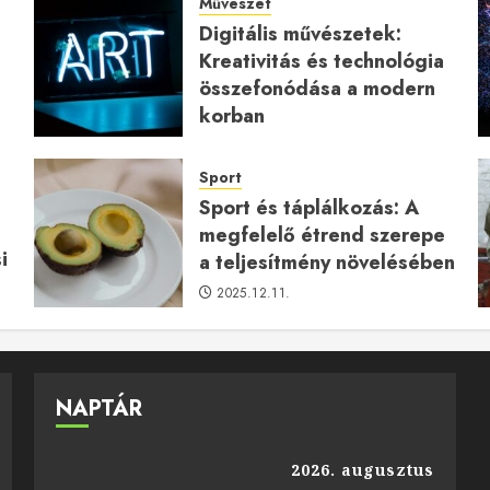
Művészet
Digitális művészetek:
Kreativitás és technológia
a
összefonódása a modern
korban
2026.01.27.
Sport
Sport és táplálkozás: A
megfelelő étrend szerepe
i
a teljesítmény növelésében
2025.12.11.
NAPTÁR
2026. augusztus