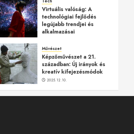
Tech
Virtuális valóság: A
technológiai fejlődés
legújabb trendjei és
alkalmazásai
2026.01.23.
Művészet
Képzőművészet a 21.
században: Új irányok és
kreatív kifejezésmódok
2025.12.10.