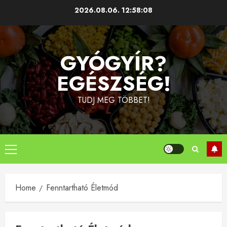
Skip
2026.08.06.
12:58:09
to
content
GYÓGYÍR?
EGÉSZSÉG!
TUDJ MEG TÖBBET!
Primary
Menu
Home
Fenntartható Életmód