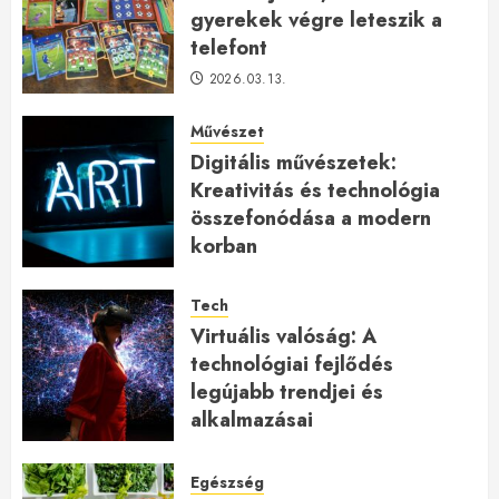
gyerekek végre leteszik a
telefont
2026.03.13.
Művészet
Digitális művészetek:
Kreativitás és technológia
összefonódása a modern
korban
2026.01.27.
Tech
Virtuális valóság: A
technológiai fejlődés
legújabb trendjei és
alkalmazásai
2026.01.23.
Egészség