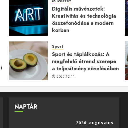
Művészet
Digitális művészetek:
Kreativitás és technológia
a
összefonódása a modern
korban
2026.01.27.
Sport
Sport és táplálkozás: A
megfelelő étrend szerepe
i
a teljesítmény növelésében
2025.12.11.
NAPTÁR
2026. augusztus