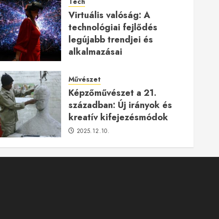
Tech
Virtuális valóság: A
technológiai fejlődés
legújabb trendjei és
alkalmazásai
2026.01.23.
Művészet
Képzőművészet a 21.
században: Új irányok és
kreatív kifejezésmódok
2025.12.10.