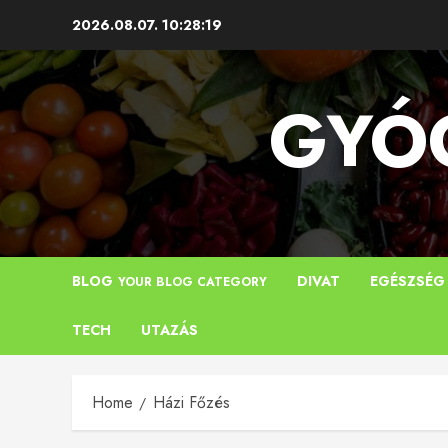
Skip
2026.08.07.
10:28:20
to
content
GYÓG
BLOG
DIVAT
EGÉSZSÉG
YOUR BLOG CATEGORY
TECH
UTAZÁS
Home
Házi Főzés