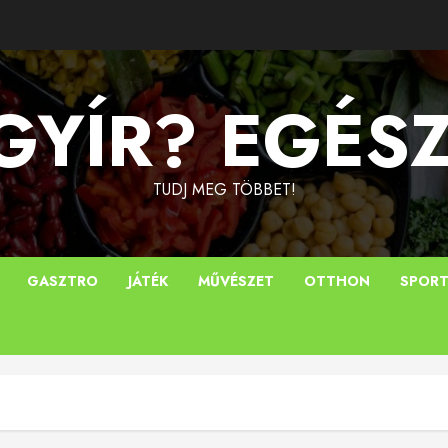
YÍR? EGÉS
TUDJ MEG TÖBBET!
GASZTRO
JÁTÉK
MŰVÉSZET
OTTHON
SPOR