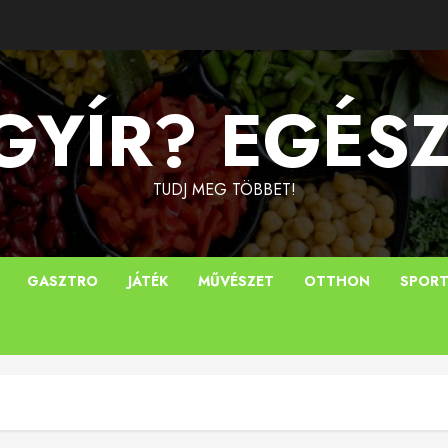
YÍR? EGÉS
TUDJ MEG TÖBBET!
GASZTRO
JÁTÉK
MŰVÉSZET
OTTHON
SPOR