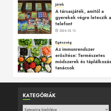
Játék
A társasjáték, amitől a
gyerekek végre leteszik 
telefont
2026.03.13.
Egészség
Az immunrendszer
erősítése: Természetes
módszerek és táplálkozás
tanácsok
2025.12.24.
KATEGÓRIÁK
Kategóriák