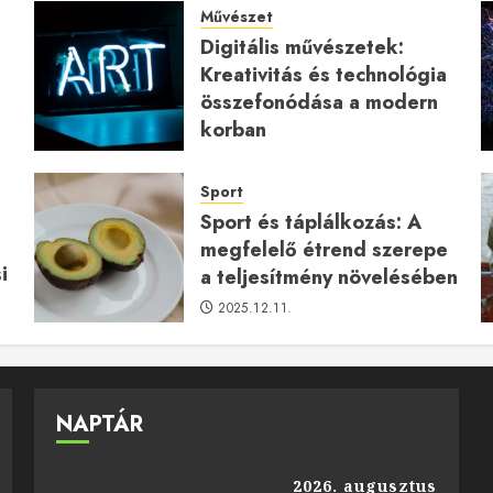
Művészet
Digitális művészetek:
Kreativitás és technológia
a
összefonódása a modern
korban
2026.01.27.
Sport
Sport és táplálkozás: A
megfelelő étrend szerepe
i
a teljesítmény növelésében
2025.12.11.
NAPTÁR
2026. augusztus