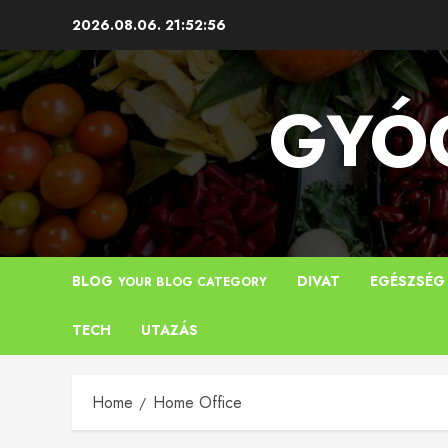
Skip
2026.08.06.
21:52:56
to
content
GYÓG
BLOG
DIVAT
EGÉSZSÉG
YOUR BLOG CATEGORY
TECH
UTAZÁS
Home
Home Office