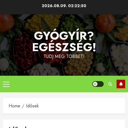
Skip
2026.08.09.
02:22:50
to
content
GYÓGYÍR?
EGÉSZSÉG!
TUDJ MEG TÖBBET!
Primary
Menu
Home
Idősek