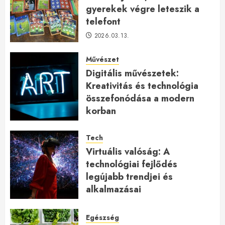
gyerekek végre leteszik a
telefont
2026.03.13.
Művészet
Digitális művészetek:
Kreativitás és technológia
összefonódása a modern
korban
2026.01.27.
Tech
Virtuális valóság: A
technológiai fejlődés
legújabb trendjei és
alkalmazásai
2026.01.23.
Egészség