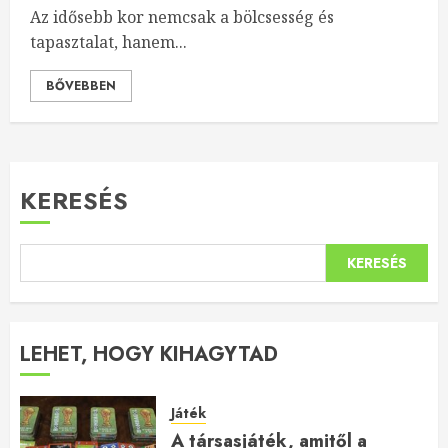
Az idősebb kor nemcsak a bölcsesség és
tapasztalat, hanem...
BŐVEBBEN
KERESÉS
KERESÉS
LEHET, HOGY KIHAGYTAD
Játék
A társasjáték, amitől a