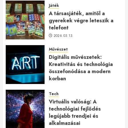
Játék
A társasjáték, amitől a
gyerekek végre leteszik a
telefont
2026.03.13.
Művészet
Digitális művészetek:
Kreativitás és technológia
összefonódása a modern
korban
2026.01.27.
Tech
Virtuális valóság: A
technológiai fejlődés
legújabb trendjei és
alkalmazásai