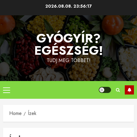
Skip
2026.08.08.
23:56:17
to
content
GYÓGYÍR?
EGÉSZSÉG!
TUDJ MEG TÖBBET!
Primary
Menu
Home
Ízek