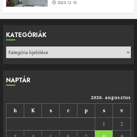
2025.12.10.
KATEGÓRIÁK
Kategóriák
NAPTÁR
2026. augusztus
h
K
s
c
p
s
v
1
2
3
4
5
6
7
8
9