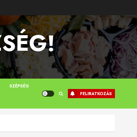
ZSÉG!
T
SZÉPSÉG
FELIRATKOZÁS