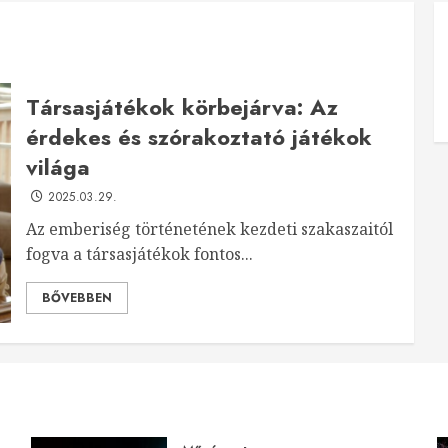
Társasjátékok körbejárva: Az
érdekes és szórakoztató játékok
világa
2025.03.29.
Az emberiség történetének kezdeti szakaszaitól
fogva a társasjátékok fontos...
BŐVEBBEN