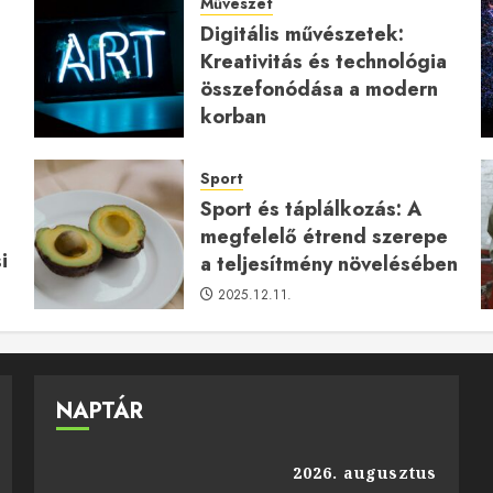
Művészet
Digitális művészetek:
Kreativitás és technológia
a
összefonódása a modern
korban
2026.01.27.
Sport
Sport és táplálkozás: A
megfelelő étrend szerepe
i
a teljesítmény növelésében
2025.12.11.
NAPTÁR
2026. augusztus