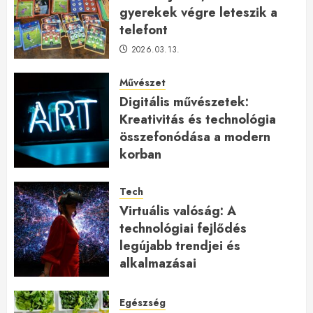
gyerekek végre leteszik a
telefont
2026.03.13.
Művészet
Digitális művészetek:
Kreativitás és technológia
összefonódása a modern
korban
2026.01.27.
Tech
Virtuális valóság: A
technológiai fejlődés
legújabb trendjei és
alkalmazásai
2026.01.23.
Egészség