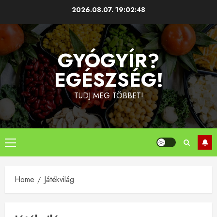
Skip
2026.08.07.
19:02:49
to
content
GYÓGYÍR?
EGÉSZSÉG!
TUDJ MEG TÖBBET!
Primary
Menu
Home
Játékvilág