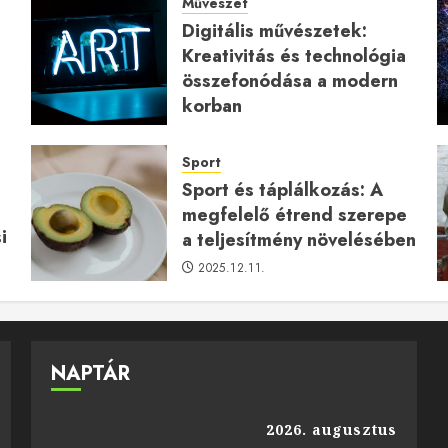
Művészet
Digitális művészetek:
Kreativitás és technológia
a
összefonódása a modern
korban
2026.01.27.
Sport
Sport és táplálkozás: A
megfelelő étrend szerepe
i
a teljesítmény növelésében
2025.12.11.
NAPTÁR
2026. augusztus