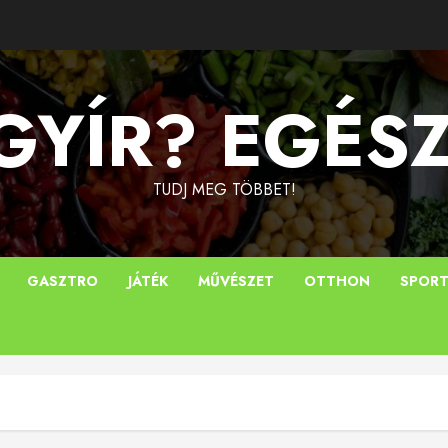
YÍR? EGÉS
TUDJ MEG TÖBBET!
GASZTRO
JÁTÉK
MŰVÉSZET
OTTHON
SPOR