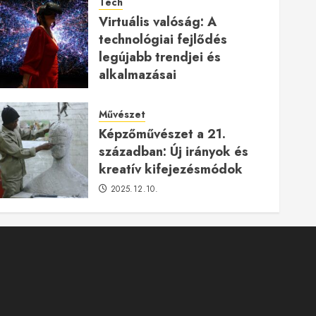
Tech
Virtuális valóság: A
technológiai fejlődés
legújabb trendjei és
alkalmazásai
2026.01.23.
Művészet
Képzőművészet a 21.
században: Új irányok és
kreatív kifejezésmódok
2025.12.10.