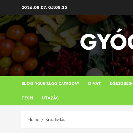
Skip
2026.08.07.
05:08:26
to
content
GYÓG
BLOG
DIVAT
EGÉSZSÉG
YOUR BLOG CATEGORY
TECH
UTAZÁS
Home
Kreativitás