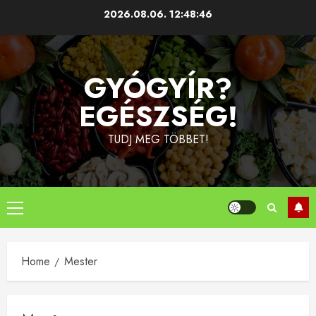
Skip
2026.08.06.
12:48:47
to
content
GYÓGYÍR?
EGÉSZSÉG!
TUDJ MEG TÖBBET!
Primary
Menu
Home
Mester