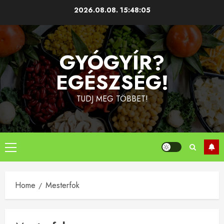
Skip
2026.08.08.
15:48:05
to
content
GYÓGYÍR?
EGÉSZSÉG!
TUDJ MEG TÖBBET!
Primary
Menu
Home
Mesterfok