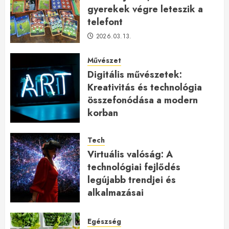
gyerekek végre leteszik a
telefont
2026.03.13.
Művészet
Digitális művészetek:
Kreativitás és technológia
összefonódása a modern
korban
2026.01.27.
Tech
Virtuális valóság: A
technológiai fejlődés
legújabb trendjei és
alkalmazásai
2026.01.23.
Egészség