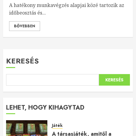
A hatékony munkavégzés alapjai közé tartozik az
időbeosztás és...
BŐVEBBEN
KERESÉS
KERESÉS
LEHET, HOGY KIHAGYTAD
Játék
A társasjáték, amitől a