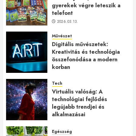
gyerekek végre leteszik a
telefont
2026.03.13.
Művészet
Digitális művészetek:
Kreativitás és technológia
összefonódása a modern
korban
2026.01.27.
Tech
Virtuális valóság: A
technológiai fejlődés
legújabb trendjei és
alkalmazásai
2026.01.23.
Egészség