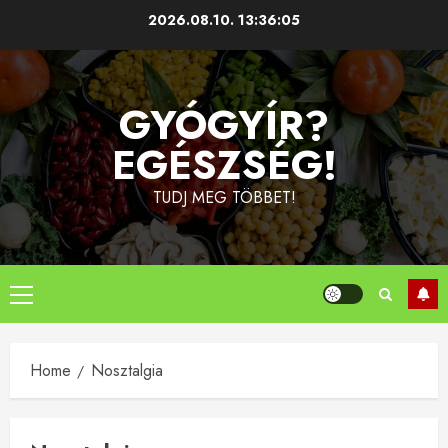
Skip
2026.08.10.
13:36:05
to
content
GYÓGYÍR?
EGÉSZSÉG!
TUDJ MEG TÖBBET!
Primary
Menu
Home
Nosztalgia