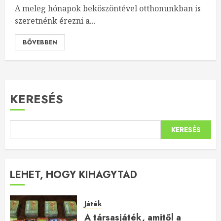
A meleg hónapok beköszöntével otthonunkban is
szeretnénk érezni a...
BŐVEBBEN
KERESÉS
KERESÉS
LEHET, HOGY KIHAGYTAD
Játék
A társasjáték, amitől a