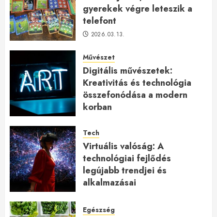
gyerekek végre leteszik a
telefont
2026.03.13.
Művészet
Digitális művészetek:
Kreativitás és technológia
összefonódása a modern
korban
2026.01.27.
Tech
Virtuális valóság: A
technológiai fejlődés
legújabb trendjei és
alkalmazásai
2026.01.23.
Egészség