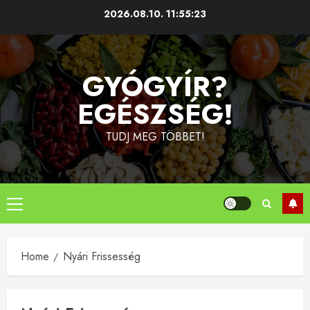
Skip
2026.08.10.
11:55:23
to
content
GYÓGYÍR?
EGÉSZSÉG!
TUDJ MEG TÖBBET!
Primary
Menu
Home
Nyári Frissesség