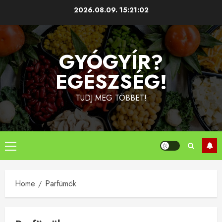
Skip
2026.08.09.
15:21:02
to
content
GYÓGYÍR?
EGÉSZSÉG!
TUDJ MEG TÖBBET!
Primary
Menu
Home
Parfümök