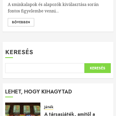
A sminkalapok és alapozók kiválasztása során
fontos figyelembe venni...
BŐVEBBEN
KERESÉS
KERESÉS
LEHET, HOGY KIHAGYTAD
Játék
A társasjáték, amitől a