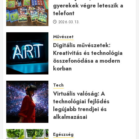
gyerekek végre leteszik a
telefont
2026.03.13.
Művészet
Digitális művészetek:
Kreativitás és technológia
összefonódása a modern
korban
2026.01.27.
Tech
Virtuális valóság: A
technológiai fejlődés
legújabb trendjei és
alkalmazásai
2026.01.23.
Egészség