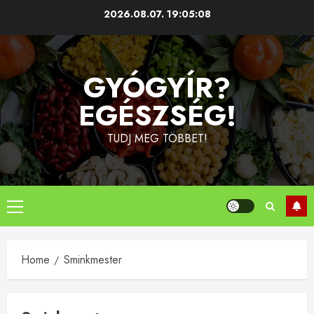
Skip
2026.08.07.
19:05:09
to
content
GYÓGYÍR?
EGÉSZSÉG!
TUDJ MEG TÖBBET!
Primary
Menu
Home
Sminkmester