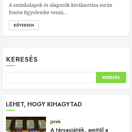
A sminkalapok és alapozók kiválasztása során
fontos figyelembe venni...
BŐVEBBEN
KERESÉS
KERESÉS
LEHET, HOGY KIHAGYTAD
Játék
A társasjáték, amitől a