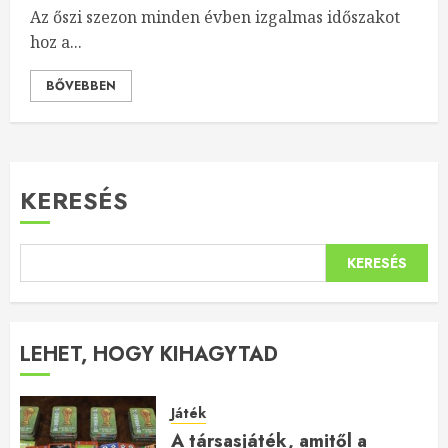
Az őszi szezon minden évben izgalmas időszakot
hoz a...
BŐVEBBEN
KERESÉS
KERESÉS
LEHET, HOGY KIHAGYTAD
Játék
A társasjáték, amitől a