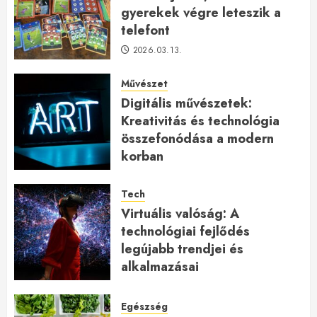
gyerekek végre leteszik a
telefont
2026.03.13.
Művészet
Digitális művészetek:
Kreativitás és technológia
összefonódása a modern
korban
2026.01.27.
Tech
Virtuális valóság: A
technológiai fejlődés
legújabb trendjei és
alkalmazásai
2026.01.23.
Egészség