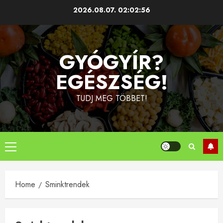
Skip
2026.08.07.
02:02:57
to
content
GYÓGYÍR?
EGÉSZSÉG!
TUDJ MEG TÖBBET!
Primary
Menu
Home
Sminktrendek