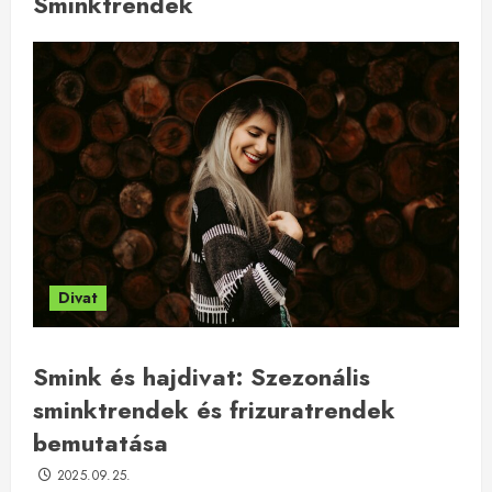
Sminktrendek
Divat
Smink és hajdivat: Szezonális
sminktrendek és frizuratrendek
bemutatása
2025.09.25.