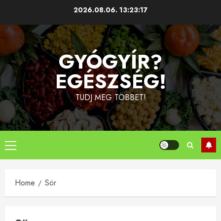
Skip
2026.08.06.
13:23:17
to
content
GYÓGYÍR?
EGÉSZSÉG!
TUDJ MEG TÖBBET!
Primary
Menu
Home
Sör