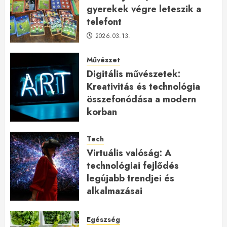
gyerekek végre leteszik a
telefont
2026.03.13.
Művészet
Digitális művészetek:
Kreativitás és technológia
összefonódása a modern
korban
2026.01.27.
Tech
Virtuális valóság: A
technológiai fejlődés
legújabb trendjei és
alkalmazásai
2026.01.23.
Egészség