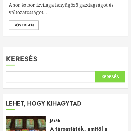
A sör és bor ízvilága lenyűgöző gazdagságot és
változatosságot...
BŐVEBBEN
KERESÉS
KERESÉS
LEHET, HOGY KIHAGYTAD
Játék
A társasjáték, amitől a