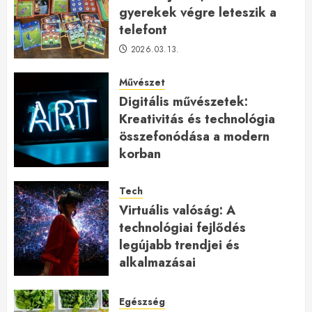
gyerekek végre leteszik a
telefont
2026.03.13.
Művészet
Digitális művészetek:
Kreativitás és technológia
összefonódása a modern
korban
2026.01.27.
Tech
Virtuális valóság: A
technológiai fejlődés
legújabb trendjei és
alkalmazásai
2026.01.23.
Egészség