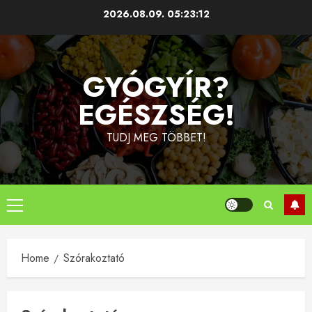
Skip
2026.08.09.
05:23:13
to
content
GYÓGYÍR?
EGÉSZSÉG!
TUDJ MEG TÖBBET!
Primary
Menu
Home
Szórakoztató