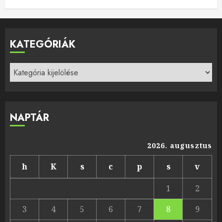
KATEGÓRIÁK
Kategóriák
NAPTÁR
2026. augusztus
h
K
s
c
p
s
v
1
2
3
4
5
6
7
8
9