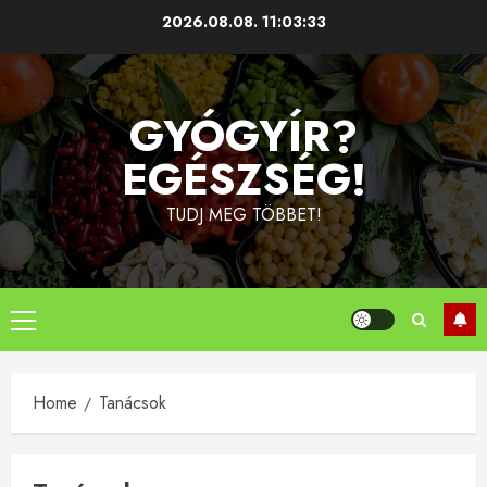
Skip
2026.08.08.
11:03:33
to
content
GYÓGYÍR?
EGÉSZSÉG!
TUDJ MEG TÖBBET!
Primary
Menu
Home
Tanácsok