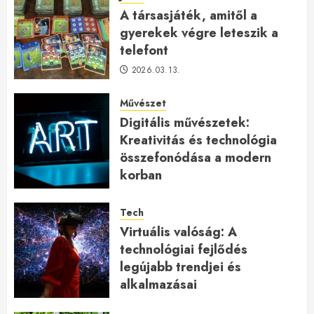
A társasjáték, amitől a
gyerekek végre leteszik a
telefont
2026.03.13.
Művészet
Digitális művészetek:
Kreativitás és technológia
összefonódása a modern
korban
2026.01.27.
Tech
Virtuális valóság: A
technológiai fejlődés
legújabb trendjei és
alkalmazásai
2026.01.23.