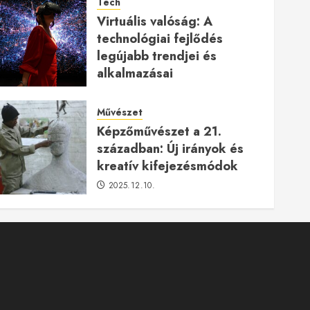
Tech
Virtuális valóság: A
technológiai fejlődés
legújabb trendjei és
alkalmazásai
2026.01.23.
Művészet
Képzőművészet a 21.
században: Új irányok és
kreatív kifejezésmódok
2025.12.10.