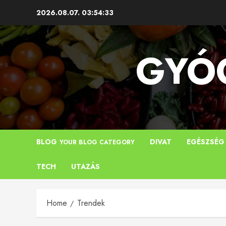
Skip
2026.08.07.
03:54:33
to
content
GYÓG
BLOG
DIVAT
EGÉSZSÉG
YOUR BLOG CATEGORY
TECH
UTAZÁS
Home
Trendek