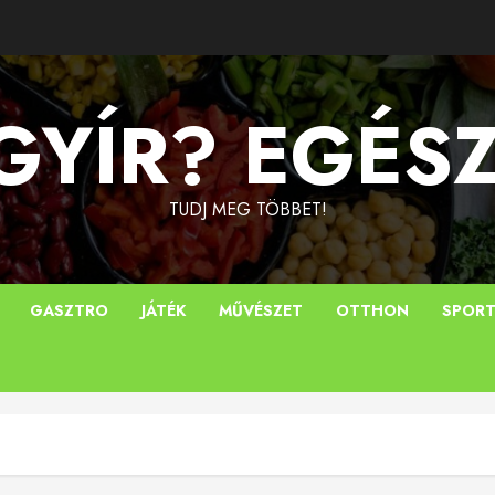
YÍR? EGÉS
TUDJ MEG TÖBBET!
GASZTRO
JÁTÉK
MŰVÉSZET
OTTHON
SPOR