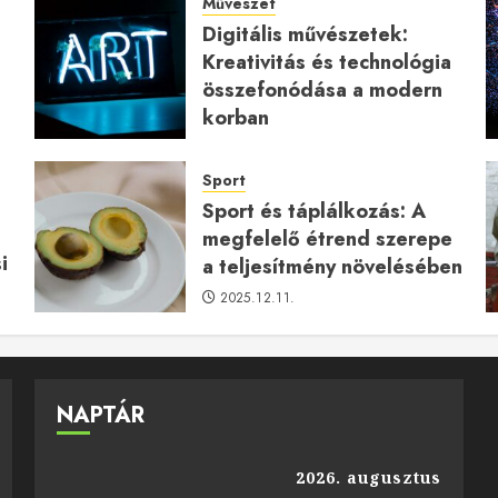
Művészet
Digitális művészetek:
Kreativitás és technológia
a
összefonódása a modern
korban
2026.01.27.
Sport
Sport és táplálkozás: A
megfelelő étrend szerepe
i
a teljesítmény növelésében
2025.12.11.
NAPTÁR
2026. augusztus