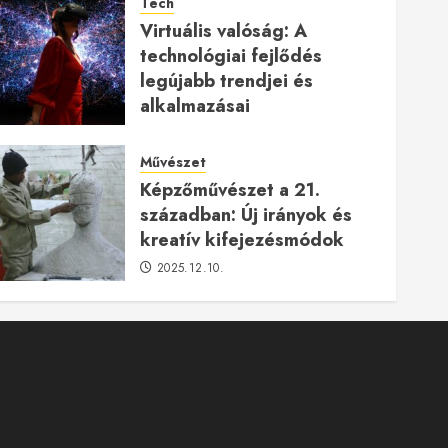
Tech
Virtuális valóság: A
technológiai fejlődés
legújabb trendjei és
alkalmazásai
2026.01.23.
Művészet
Képzőművészet a 21.
században: Új irányok és
kreatív kifejezésmódok
2025.12.10.