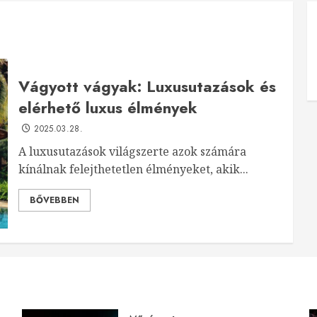
Vágyott vágyak: Luxusutazások és
elérhető luxus élmények
2025.03.28.
A luxusutazások világszerte azok számára
kínálnak felejthetetlen élményeket, akik...
BŐVEBBEN