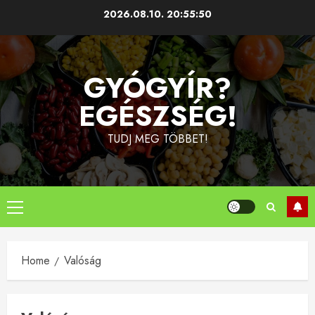
Skip
2026.08.10.
20:55:51
to
content
GYÓGYÍR?
EGÉSZSÉG!
TUDJ MEG TÖBBET!
Primary
Menu
Home
Valóság