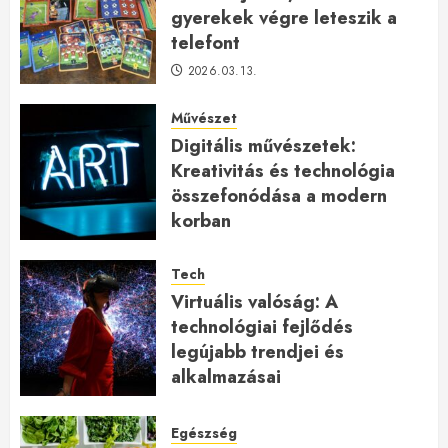
gyerekek végre leteszik a
telefont
2026.03.13.
Művészet
Digitális művészetek:
Kreativitás és technológia
összefonódása a modern
korban
2026.01.27.
Tech
Virtuális valóság: A
technológiai fejlődés
legújabb trendjei és
alkalmazásai
2026.01.23.
Egészség