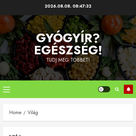
Skip
2026.08.08.
08:47:32
to
content
GYÓGYÍR?
EGÉSZSÉG!
TUDJ MEG TÖBBET!
Primary
Menu
Home
Világ