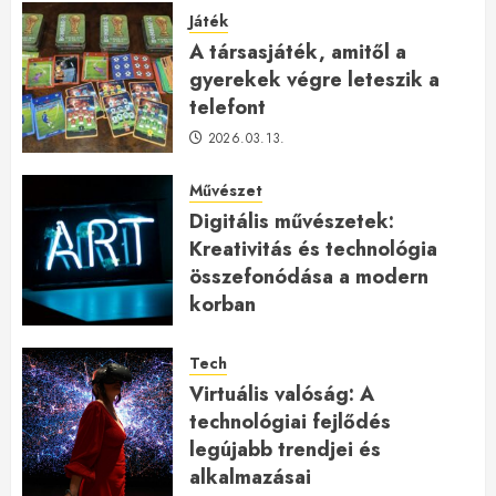
Játék
A társasjáték, amitől a
gyerekek végre leteszik a
telefont
2026.03.13.
Művészet
Digitális művészetek:
Kreativitás és technológia
összefonódása a modern
korban
2026.01.27.
Tech
Virtuális valóság: A
technológiai fejlődés
legújabb trendjei és
alkalmazásai