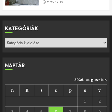
2025.12.10.
KATEGÓRIÁK
Kategóriák
NAPTÁR
2026. augusztus
h
K
s
c
p
s
v
1
2
3
4
5
6
7
8
9