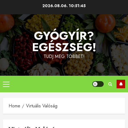
Skip
2026.08.06.
10:51:46
to
content
GYÓGYÍR?
EGÉSZSÉG!
TUDJ MEG TÖBBET!
Primary
Menu
Home
Virtuális Valóság