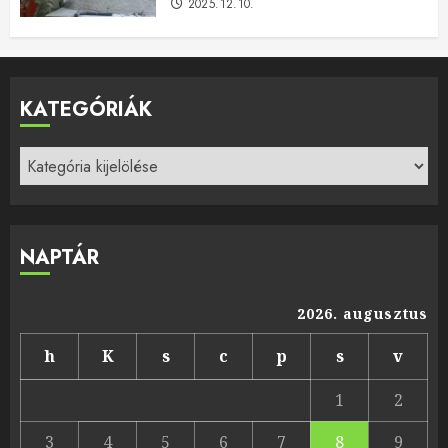
2025.12.10.
KATEGÓRIÁK
Kategóriák
NAPTÁR
2026. augusztus
h
K
s
c
p
s
v
1
2
3
4
5
6
7
8
9