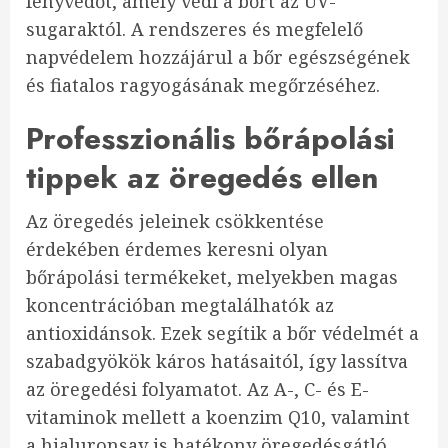
fényvédőt, amely védi a bőrt az UV-
sugaraktól. A rendszeres és megfelelő
napvédelem hozzájárul a bőr egészségének
és fiatalos ragyogásának megőrzéséhez.
Professzionális bőrápolási
tippek az öregedés ellen
Az öregedés jeleinek csökkentése
érdekében érdemes keresni olyan
bőrápolási termékeket, melyekben magas
koncentrációban megtalálhatók az
antioxidánsok. Ezek segítik a bőr védelmét a
szabadgyökök káros hatásaitól, így lassítva
az öregedési folyamatot. Az A-, C- és E-
vitaminok mellett a koenzim Q10, valamint
a hialuronsav is hatékony öregedésgátló