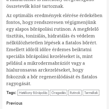
összetevők közé tartoznak.
Az optimális eredmények elérése érdekében
fontos, hogy rendszeresen végigmenjünk
egy alapos bőrápolási rutinon. A megfelelő
tisztítás, tonizálás, hidratálás és védelem
nélkülözhetetlen lépések a fiatalos bőrért.
Emellett időről időre érdemes beiktatni
speciális bőrápolási kezeléseket is, mint
például a mikrodermabráziót vagy a
hialuronsavas arckezeléseket, hogy
fokozzuk a bőr regenerálódását és fiatalos
ragyogását.
Tags:
Hatékony Bőrápolás
Öregedés
Rutinok
Termékek
Continue
Previous