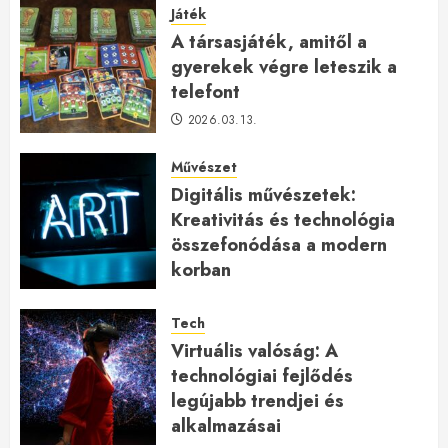
Játék
A társasjáték, amitől a
gyerekek végre leteszik a
telefont
2026.03.13.
Művészet
Digitális művészetek:
Kreativitás és technológia
összefonódása a modern
korban
2026.01.27.
Tech
Virtuális valóság: A
technológiai fejlődés
legújabb trendjei és
alkalmazásai