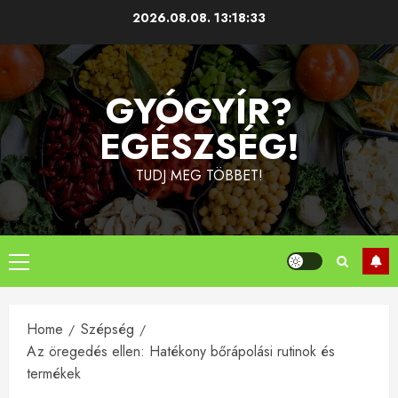
Skip
2026.08.08.
13:18:34
to
content
GYÓGYÍR?
EGÉSZSÉG!
TUDJ MEG TÖBBET!
Primary
Menu
Home
Szépség
Az öregedés ellen: Hatékony bőrápolási rutinok és
termékek