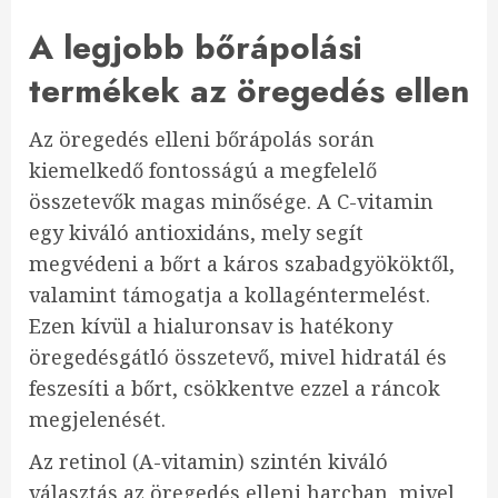
A legjobb bőrápolási
termékek az öregedés ellen
Az öregedés elleni bőrápolás során
kiemelkedő fontosságú a megfelelő
összetevők magas minősége. A C-vitamin
egy kiváló antioxidáns, mely segít
megvédeni a bőrt a káros szabadgyököktől,
valamint támogatja a kollagéntermelést.
Ezen kívül a hialuronsav is hatékony
öregedésgátló összetevő, mivel hidratál és
feszesíti a bőrt, csökkentve ezzel a ráncok
megjelenését.
Az retinol (A-vitamin) szintén kiváló
választás az öregedés elleni harcban, mivel