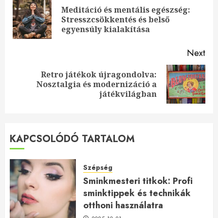
Reading
Meditáció és mentális egészség:
Pre
Stresszcsökkentés és belső
pos
egyensúly kialakítása
Next
Retro játékok újragondolva:
Next
Nosztalgia és modernizáció a
post:
játékvilágban
KAPCSOLÓDÓ TARTALOM
Szépség
Sminkmesteri titkok: Profi
sminktippek és technikák
otthoni használatra