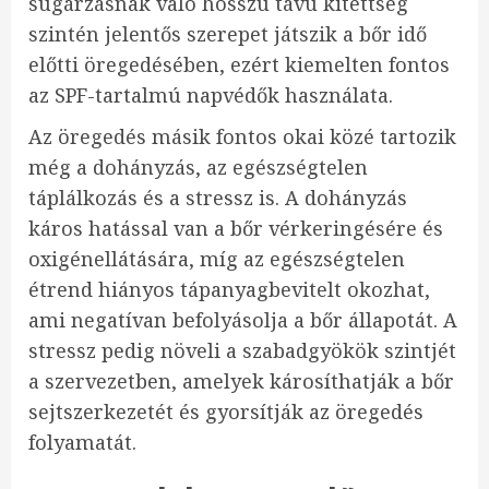
sugárzásnak való hosszú távú kitettség
szintén jelentős szerepet játszik a bőr idő
előtti öregedésében, ezért kiemelten fontos
az SPF-tartalmú napvédők használata.
Az öregedés másik fontos okai közé tartozik
még a dohányzás, az egészségtelen
táplálkozás és a stressz is. A dohányzás
káros hatással van a bőr vérkeringésére és
oxigénellátására, míg az egészségtelen
étrend hiányos tápanyagbevitelt okozhat,
ami negatívan befolyásolja a bőr állapotát. A
stressz pedig növeli a szabadgyökök szintjét
a szervezetben, amelyek károsíthatják a bőr
sejtszerkezetét és gyorsítják az öregedés
folyamatát.