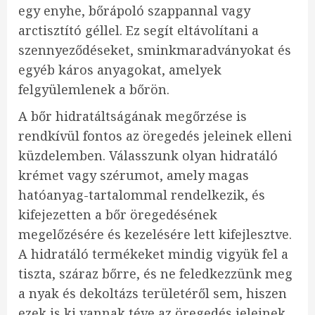
egy enyhe, bőrápoló szappannal vagy
arctisztító géllel. Ez segít eltávolítani a
szennyeződéseket, sminkmaradványokat és
egyéb káros anyagokat, amelyek
felgyülemlenek a bőrön.
A bőr hidratáltságának megőrzése is
rendkívül fontos az öregedés jeleinek elleni
küzdelemben. Válasszunk olyan hidratáló
krémet vagy szérumot, amely magas
hatóanyag-tartalommal rendelkezik, és
kifejezetten a bőr öregedésének
megelőzésére és kezelésére lett kifejlesztve.
A hidratáló termékeket mindig vigyük fel a
tiszta, száraz bőrre, és ne feledkezzünk meg
a nyak és dekoltázs területéről sem, hiszen
ezek is ki vannak téve az öregedés jeleinek.