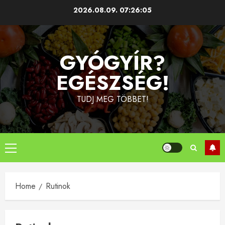
Skip
2026.08.09.
07:26:05
to
content
GYÓGYÍR?
EGÉSZSÉG!
TUDJ MEG TÖBBET!
Primary
Menu
Home
Rutinok