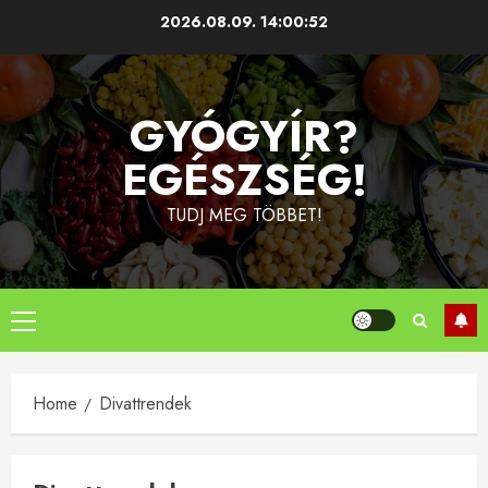
Skip
2026.08.09.
14:00:52
to
content
GYÓGYÍR?
EGÉSZSÉG!
TUDJ MEG TÖBBET!
Primary
Menu
Home
Divattrendek