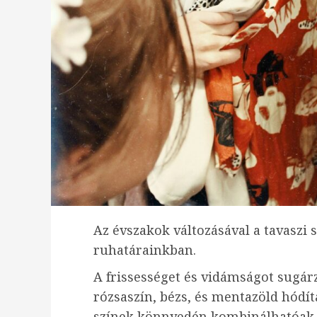
Az évszakok változásával a tavaszi 
ruhatárainkban.
A frissességet és vidámságot sugárz
rózsaszín, bézs, és mentazöld hódí
színek könnyedén kombinálhatóak 