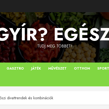
YÍR? EGÉS
TUDJ MEG TÖBBET!
GASZTRO
JÁTÉK
MŰVÉSZET
OTTHON
SPOR
őszi divattrendek és kombinációk