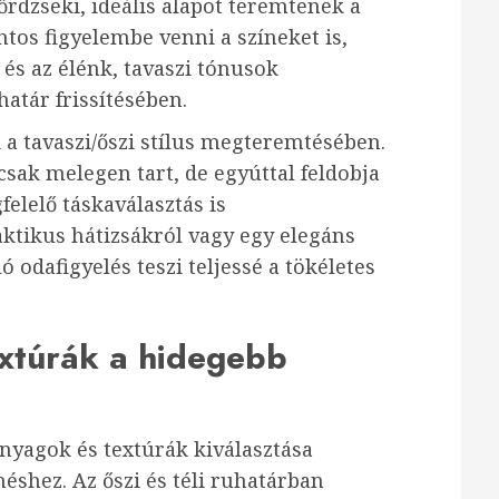
rdzseki, ideális alapot teremtenek a
ntos figyelembe venni a színeket is,
 és az élénk, tavaszi tónusok
atár frissítésében.
 a tavaszi/őszi stílus megteremtésében.
ak melegen tart, de egyúttal feldobja
felelő táskaválasztás is
aktikus hátizsákról vagy egy elegáns
ó odafigyelés teszi teljessé a tökéletes
extúrák a hidegebb
nyagok és textúrák kiválasztása
éshez. Az őszi és téli ruhatárban