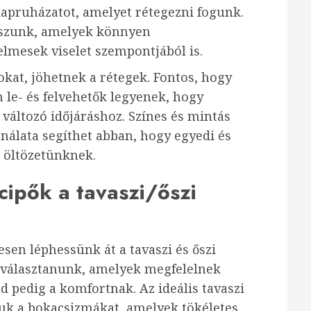
alapruházatot, amelyet rétegezni fogunk.
sszunk, amelyek könnyen
lmesek viselet szempontjából is.
kat, jöhetnek a rétegek. Fontos, hogy
 le- és felvehetők legyenek, hogy
áltozó időjáráshoz. Színes és mintás
nálata segíthet abban, hogy egyedi és
 öltözetünknek.
cipők a tavaszi/őszi
sen léphessünk át a tavaszi és őszi
 választanunk, amelyek megfelelnek
 pedig a komfortnak. Az ideális tavaszi
juk a bokacsizmákat, amelyek tökéletes