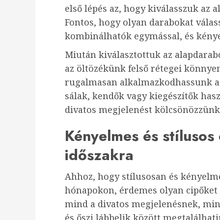
első lépés az, hogy kiválasszuk az 
Fontos, hogy olyan darabokat vála
kombinálhatók egymással, és kénye
Miután kiválasztottuk az alapdarabo
az öltözékünk felső rétegei könnyen
rugalmasan alkalmazkodhassunk a v
sálak, kendők vagy kiegészítők hasz
divatos megjelenést kölcsönözzünk
Kényelmes és stílusos 
időszakra
Ahhoz, hogy stílusosan és kényelme
hónapokon, érdemes olyan cipőket
mind a divatos megjelenésnek, mind
és őszi lábbelik között megtalálhat