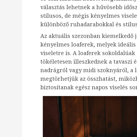
választás lehetnek a hűvösebb idő
stílusos, de mégis kényelmes vise
különböző ruhadarabokkal és stílu
Az aktuális szezonban kiemelkedő j
kényelmes loaferek, melyek ideáli
viseletre is. A loaferek sokoldalúa
tökéletesen illeszkednek a tavaszi 
nadrágról vagy midi szoknyáról, a 
megtörhetjük az összhatást, miköz
biztosítanak egész napos viselés so