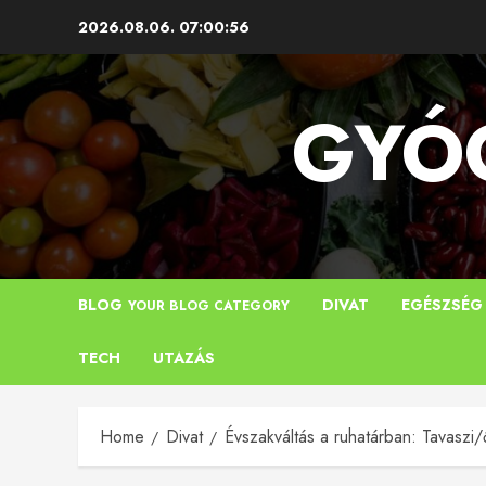
Skip
2026.08.06.
07:00:57
to
content
GYÓG
BLOG
DIVAT
EGÉSZSÉG
YOUR BLOG CATEGORY
TECH
UTAZÁS
Home
Divat
Évszakváltás a ruhatárban: Tavaszi/