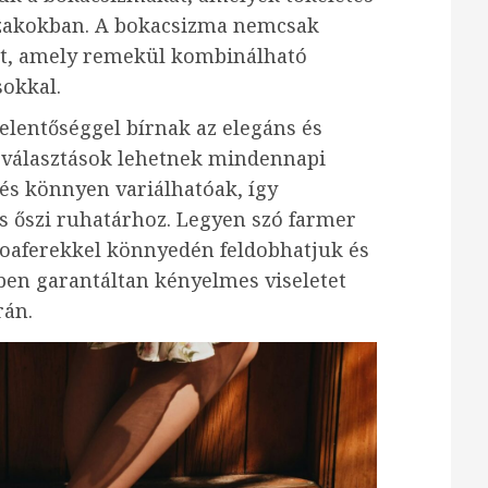
szakokban. A bokacsizma nemcsak
let, amely remekül kombinálható
sokkal.
elentőséggel bírnak az elegáns és
s választások lehetnek mindennapi
k és könnyen variálhatóak, így
és őszi ruhatárhoz. Legyen szó farmer
loaferekkel könnyedén feldobhatjuk és
ben garantáltan kényelmes viseletet
rán.