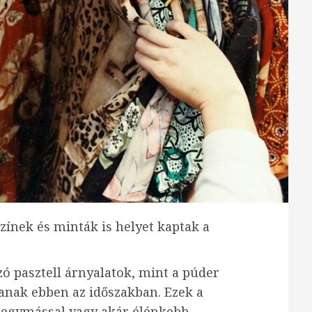
színek és minták is helyet kaptak a
ó pasztell árnyalatok, mint a púder
tanak ebben az időszakban. Ezek a
egymással vagy akár élénkebb