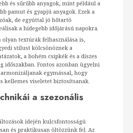
ebb és sűrűbb anyagok, mint például a
gabb pamut és gyapjú anyagok. Ezek a
óak, de egyúttal jó hőtartó
eálisak a hidegebb időjárású napokra.
olyan textúrák felhasználása is,
gyedi stílust kölcsönöznek a
tázatok, a bohém csipkék és a díszes
eg időszakban. Fontos azonban ügyelni
 harmonizáljanak egymással, hogy
 kellemes viseletet biztosítsanak.
chnikái a szezonális
változások idején kulcsfontosságú
osan és praktikusan öltözzünk fel. Az