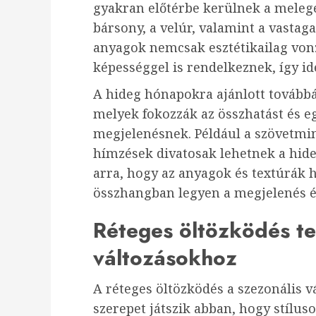
gyakran előtérbe kerülnek a meleg
bársony, a velúr, valamint a vasta
anyagok nemcsak esztétikailag vonz
képességgel is rendelkeznek, így id
A hideg hónapokra ajánlott továbbá 
melyek fokozzák az összhatást és e
megjelenésnek. Például a szövetmin
hímzések divatosak lehetnek a hid
arra, hogy az anyagok és textúrák
összhangban legyen a megjelenés és
Réteges öltözködés te
változásokhoz
A réteges öltözködés a szezonális 
szerepet játszik abban, hogy stílus