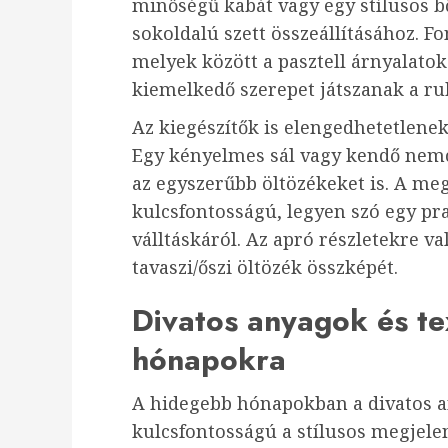
minőségű kabát vagy egy stílusos bő
sokoldalú szett összeállításához. Fo
melyek között a pasztell árnyalatok
kiemelkedő szerepet játszanak a ruh
Az kiegészítők is elengedhetetlenek
Egy kényelmes sál vagy kendő nemcs
az egyszerűbb öltözékeket is. A meg
kulcsfontosságú, legyen szó egy pr
válltáskáról. Az apró részletekre val
tavaszi/őszi öltözék összképét.
Divatos anyagok és t
hónapokra
A hidegebb hónapokban a divatos a
kulcsfontosságú a stílusos megjelen