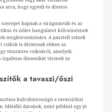
va arra, hogy egyedi és divatos
 szerepet kapnak a virágminták és az
tikus és nőies hangulatot kölcsönöznek
apok megkoronázására. A pasztell színek
t csíkok is divatosak ebben az
gy vízszintes csíkokról, amelyek
és izgalmas dinamikát visznek az
zítők a tavaszi/őszi
asztása kulcsfontosságú a tavaszi/őszi
. Időtálló darabok, mint például egy jó