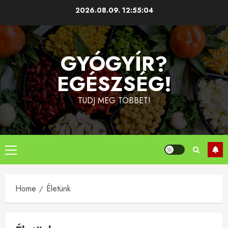
Skip
2026.08.09.
12:55:05
to
content
GYÓGYÍR?
EGÉSZSÉG!
TUDJ MEG TÖBBET!
Primary
Menu
Home
Életünk