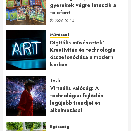
gyerekek végre leteszik a
telefont
2026.03.13.
Művészet
Digitális művészetek:
Kreativitás és technológia
összefonódása a modern
korban
2026.01.27.
Tech
Virtuális valóság: A
technológiai fejlődés
legújabb trendjei és
alkalmazásai
2026.01.23.
Egészség