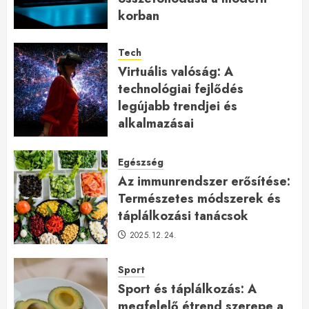
korban
2026.01.27.
Tech
Virtuális valóság: A
technológiai fejlődés
legújabb trendjei és
alkalmazásai
2026.01.23.
Egészség
Az immunrendszer erősítése:
Természetes módszerek és
táplálkozási tanácsok
2025.12.24.
Sport
Sport és táplálkozás: A
megfelelő étrend szerepe a