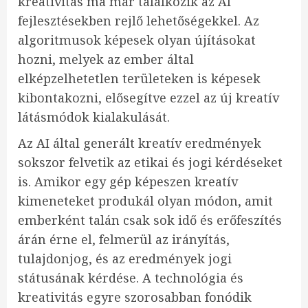
kreativitás ma már találkozik az AI
fejlesztésekben rejlő lehetőségekkel. Az
algoritmusok képesek olyan újításokat
hozni, melyek az ember által
elképzelhetetlen területeken is képesek
kibontakozni, elősegítve ezzel az új kreatív
látásmódok kialakulását.
Az AI által generált kreatív eredmények
sokszor felvetik az etikai és jogi kérdéseket
is. Amikor egy gép képeszen kreatív
kimeneteket produkál olyan módon, amit
emberként talán csak sok idő és erőfeszítés
árán érne el, felmerül az irányítás,
tulajdonjog, és az eredmények jogi
státusának kérdése. A technológia és
kreativitás egyre szorosabban fonódik