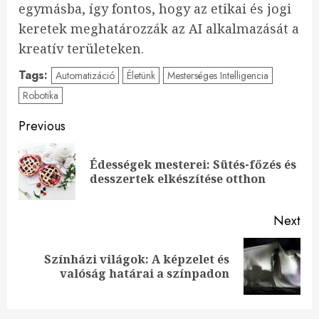
egymásba, így fontos, hogy az etikai és jogi
keretek meghatározzák az AI alkalmazását a
kreatív területeken.
Tags:
Automatizáció
Életünk
Mesterséges Intelligencia
Robotika
Continue
Previous
Reading
Édességek mesterei: Sütés-főzés és
Pre
desszertek elkészítése otthon
pos
Next
Színházi világok: A képzelet és
Next
valóság határai a színpadon
post: