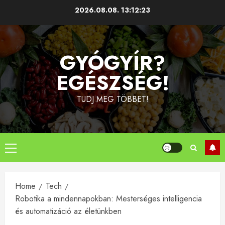
Skip
2026.08.08.
13:12:24
to
content
GYÓGYÍR?
EGÉSZSÉG!
TUDJ MEG TÖBBET!
Primary
Menu
Home
Tech
Robotika a mindennapokban: Mesterséges intelligencia
és automatizáció az életünkben