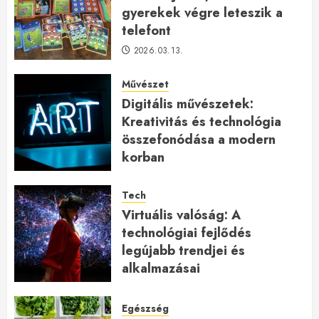
gyerekek végre leteszik a
telefont
2026.03.13.
Művészet
Digitális művészetek:
Kreativitás és technológia
összefonódása a modern
korban
2026.01.27.
Tech
Virtuális valóság: A
technológiai fejlődés
legújabb trendjei és
alkalmazásai
2026.01.23.
Egészség