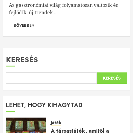
Az gasztronómiai világ folyamatosan változik és
fejlődik, új trendek...
BŐVEBBEN
KERESÉS
KERESÉS
LEHET, HOGY KIHAGYTAD
Játék
A társasjáték, amitől a