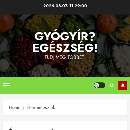
Skip
2026.08.07.
11:29:00
to
content
GYÓGYÍR?
EGÉSZSÉG!
TUDJ MEG TÖBBET!
Primary
Menu
Home
Étteremtesztek