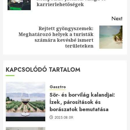
pos
karrierlehetőségek
Next
Rejtett gyöngyszemek:
Meghatározó helyek a turisták
Next
számára kevésbé ismert
post:
területeken
KAPCSOLÓDÓ TARTALOM
Gasztro
Sör- és borvilág kalandjai:
Ízek, párosítások és
borászatok bemutatása
2025.08.09.