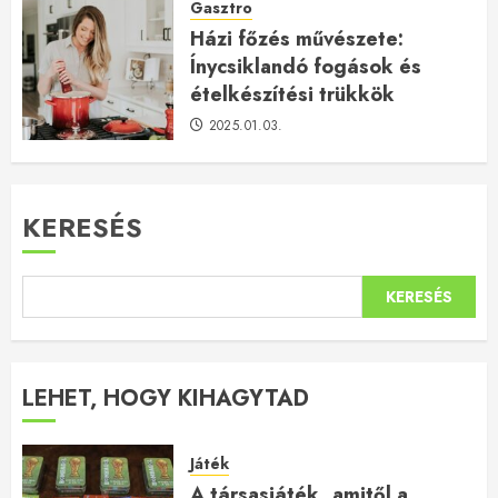
Gasztro
Házi főzés művészete:
Ínycsiklandó fogások és
ételkészítési trükkök
2025.01.03.
KERESÉS
KERESÉS
LEHET, HOGY KIHAGYTAD
Játék
A társasjáték, amitől a