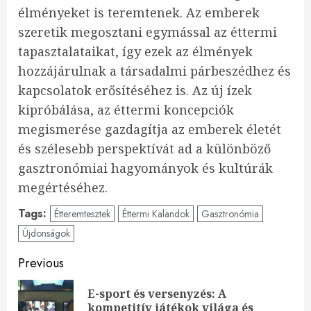
élményeket is teremtenek. Az emberek
szeretik megosztani egymással az éttermi
tapasztalataikat, így ezek az élmények
hozzájárulnak a társadalmi párbeszédhez és
kapcsolatok erősítéséhez is. Az új ízek
kipróbálása, az éttermi koncepciók
megismerése gazdagítja az emberek életét
és szélesebb perspektívát ad a különböző
gasztronómiai hagyományok és kultúrák
megértéséhez.
Tags:
Étteremtesztek
Éttermi Kalandok
Gasztronómia
Újdonságok
Continue
Previous
Reading
E-sport és versenyzés: A
Pre
kompetitív játékok világa és