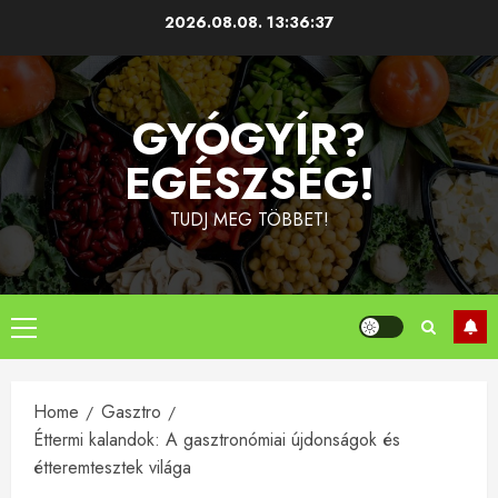
Skip
2026.08.08.
13:36:38
to
content
GYÓGYÍR?
EGÉSZSÉG!
TUDJ MEG TÖBBET!
Primary
Menu
Home
Gasztro
Éttermi kalandok: A gasztronómiai újdonságok és
étteremtesztek világa