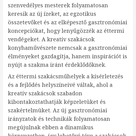
szenvedélyes mesterek folyamatosan
keresik az új ízeket, az egzotikus
összetevőket és az elképesztő gasztronómiai
koncepciókat, hogy lenyűgözzék az éttermi
vendégeket. A kreatív szakácsok
konyhaművészete nemcsak a gasztronómiai
élményeket gazdagítja, hanem inspirációt is
nyújt a szakma iránt érdeklődőknek.
Az éttermi szakácsműhelyek a kísérletezés
és a fejlődés helyszíneivé váltak, ahol a
kreatív szakácsok szabadon
kibontakoztathatják képzeletüket és
szakértelmüket. Az új gasztronómiai
irányzatok és technikák folyamatosan
megújulnak ebben a dinamikus
környezetben, így lehetővé téve a szakácsok