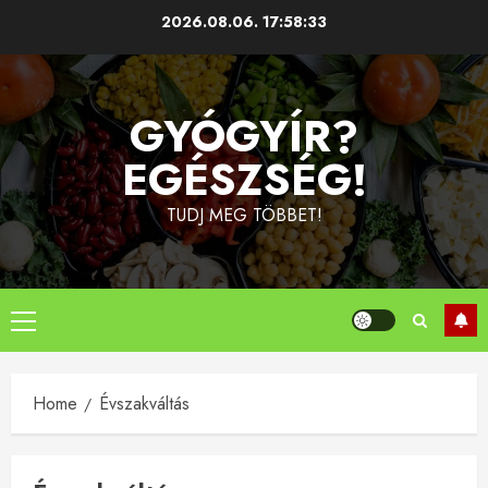
Skip
2026.08.06.
17:58:34
to
content
GYÓGYÍR?
EGÉSZSÉG!
TUDJ MEG TÖBBET!
Primary
Menu
Home
Évszakváltás