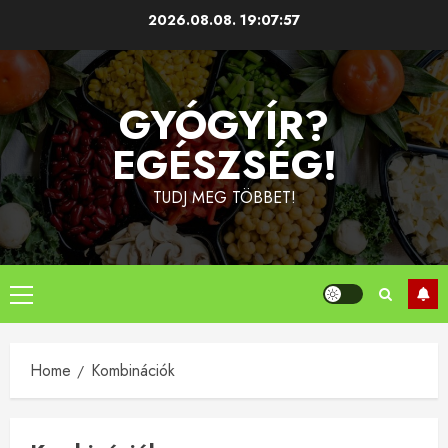
Skip
2026.08.08.
19:07:57
to
content
GYÓGYÍR?
EGÉSZSÉG!
TUDJ MEG TÖBBET!
Primary
Menu
Home
Kombinációk