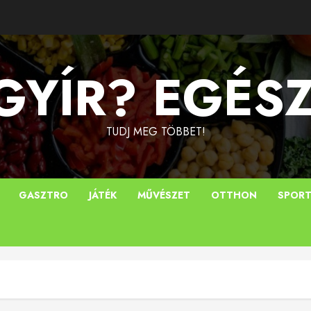
YÍR? EGÉS
TUDJ MEG TÖBBET!
GASZTRO
JÁTÉK
MŰVÉSZET
OTTHON
SPOR