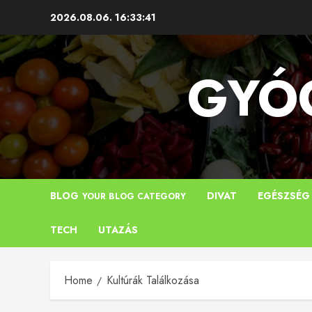
Skip
2026.08.06.
16:33:41
to
content
GYÓG
BLOG
DIVAT
EGÉSZSÉG
YOUR BLOG CATEGORY
TECH
UTAZÁS
Home
Kultúrák Találkozása