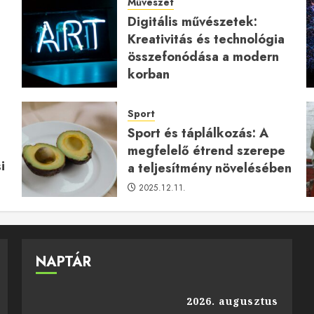
Művészet
Digitális művészetek:
Kreativitás és technológia
a
összefonódása a modern
korban
2026.01.27.
Sport
Sport és táplálkozás: A
megfelelő étrend szerepe
i
a teljesítmény növelésében
2025.12.11.
NAPTÁR
2026. augusztus