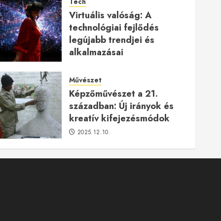
Tech
Virtuális valóság: A
technológiai fejlődés
legújabb trendjei és
alkalmazásai
2026.01.23.
Művészet
Képzőművészet a 21.
században: Új irányok és
kreatív kifejezésmódok
2025.12.10.