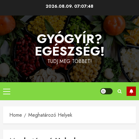
Skip
2026.08.09.
07:07:49
to
content
GYÓGYÍR?
EGÉSZSÉG!
TUDJ MEG TÖBBET!
Primary
Menu
Home
Meghatározó Helyek