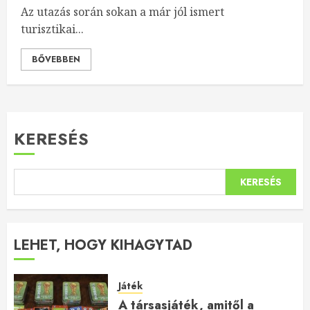
Az utazás során sokan a már jól ismert
turisztikai...
BŐVEBBEN
KERESÉS
KERESÉS
LEHET, HOGY KIHAGYTAD
Játék
A társasjáték, amitől a