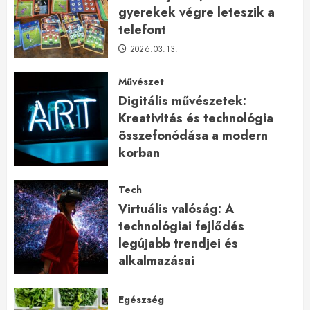
gyerekek végre leteszik a
telefont
2026.03.13.
Művészet
Digitális művészetek:
Kreativitás és technológia
összefonódása a modern
korban
2026.01.27.
Tech
Virtuális valóság: A
technológiai fejlődés
legújabb trendjei és
alkalmazásai
2026.01.23.
Egészség