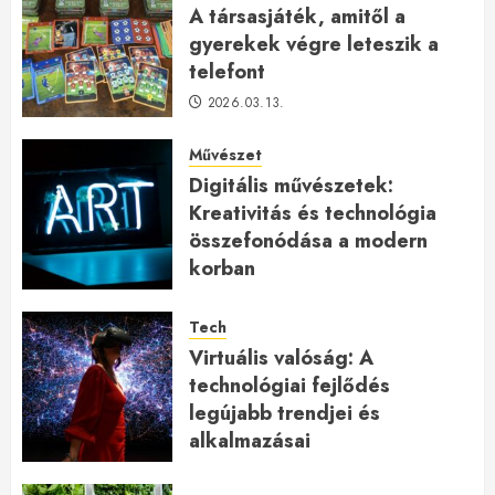
A társasjáték, amitől a
gyerekek végre leteszik a
telefont
2026.03.13.
Művészet
Digitális művészetek:
Kreativitás és technológia
összefonódása a modern
korban
2026.01.27.
Tech
Virtuális valóság: A
technológiai fejlődés
legújabb trendjei és
alkalmazásai
2026.01.23.