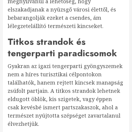
megnyilvánul a lehetőség, hogy
elszakadjanak a nyüzsgő városi élettől, és
bebarangolják ezeket a csendes, ám
lélegzetelállító természeti kincseket.
Titkos strandok és
tengerparti paradicsomok
Gyakran az igazi tengerparti gyöngyszemek
nem a híres turisztikai célpontokon
találhatók, hanem rejtett kincsek manapság
zsúfolt partjain. A titkos strandok lehetnek
eldugott öblök, kis szigetek, vagy éppen
csak kevésbé ismert partszakaszok, ahol a
természet nyújtotta szépséget zavartalanul
élvezhetjük.