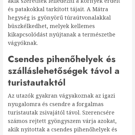
akik szeretnék felfedezni a környék erdeit
és patakokkal tarkított tájait. A Mátra
hegység is gyönyörű túraútvonalakkal
büszkélkedhet, melyek kellemes
kikapcsolódást nyújtanak a természetbe
vágyóknak.
Csendes pihenőhelyek és
szálláslehetőségek távol a
turistautaktól
Az utazók gyakran vágyakoznak az igazi
nyugalomra és csendre a forgalmas
turistautak zsivajától távol. Szerencsére
számos rejtett gyöngyszem várja azokat,
akik nyitottak a csendes pihenőhelyek és