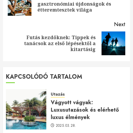
Pre
gasztronómiai újdonságok és
pos
étteremtesztek világa
Next
Futás kezdőknek: Tippek és
Next
tanácsok az első lépésektől a
post:
kitartásig
KAPCSOLÓDÓ TARTALOM
Utazás
Vágyott vágyak:
Luxusutazások és elérhető
luxus élmények
2025.03.28.