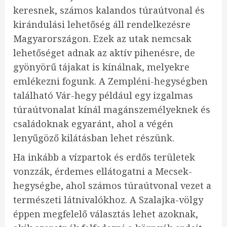
keresnek, számos kalandos túraútvonal és
kirándulási lehetőség áll rendelkezésre
Magyarországon. Ezek az utak nemcsak
lehetőséget adnak az aktív pihenésre, de
gyönyörű tájakat is kínálnak, melyekre
emlékezni fogunk. A Zempléni-hegységben
található Vár-hegy például egy izgalmas
túraútvonalat kínál magánszemélyeknek és
családoknak egyaránt, ahol a végén
lenyűgöző kilátásban lehet részünk.
Ha inkább a vízpartok és erdős területek
vonzzák, érdemes ellátogatni a Mecsek-
hegységbe, ahol számos túraútvonal vezet a
természeti látnivalókhoz. A Szalajka-völgy
éppen megfelelő választás lehet azoknak,