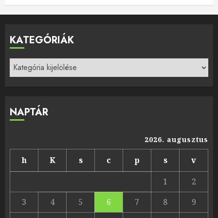
KATEGÓRIÁK
Kategóriák
NAPTÁR
2026. augusztus
h
K
s
c
p
s
v
1
2
3
4
5
6
7
8
9