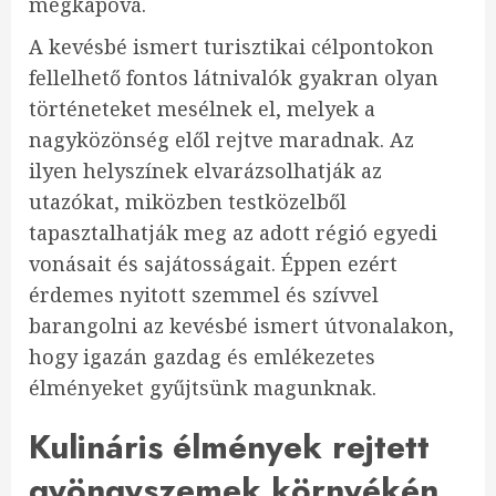
megkapóvá.
A kevésbé ismert turisztikai célpontokon
fellelhető fontos látnivalók gyakran olyan
történeteket mesélnek el, melyek a
nagyközönség elől rejtve maradnak. Az
ilyen helyszínek elvarázsolhatják az
utazókat, miközben testközelből
tapasztalhatják meg az adott régió egyedi
vonásait és sajátosságait. Éppen ezért
érdemes nyitott szemmel és szívvel
barangolni az kevésbé ismert útvonalakon,
hogy igazán gazdag és emlékezetes
élményeket gyűjtsünk magunknak.
Kulináris élmények rejtett
gyöngyszemek környékén