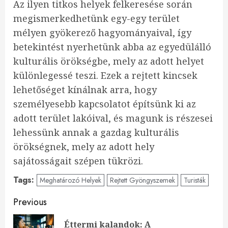
Az ilyen titkos helyek felkeresése során
megismerkedhetünk egy-egy terület
mélyen gyökerező hagyományaival, így
betekintést nyerhetünk abba az egyedülálló
kulturális örökségbe, mely az adott helyet
különlegessé teszi. Ezek a rejtett kincsek
lehetőséget kínálnak arra, hogy
személyesebb kapcsolatot építsünk ki az
adott terület lakóival, és magunk is részesei
lehessünk annak a gazdag kulturális
örökségnek, mely az adott hely
sajátosságait szépen tükrözi.
Tags:
Meghatározó Helyek
Rejtett Gyöngyszemek
Turisták
Continue
Previous
Reading
Éttermi kalandok: A