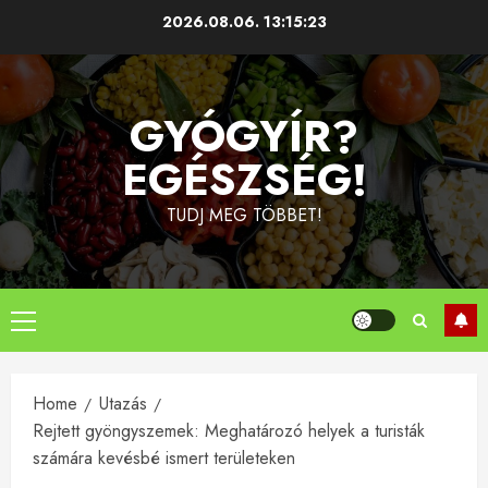
Skip
2026.08.06.
13:15:24
to
content
GYÓGYÍR?
EGÉSZSÉG!
TUDJ MEG TÖBBET!
Primary
Menu
Home
Utazás
Rejtett gyöngyszemek: Meghatározó helyek a turisták
számára kevésbé ismert területeken