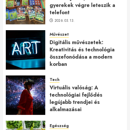
gyerekek végre leteszik a
telefont
2026.03.13.
Művészet
Digitális művészetek:
Kreativitás és technológia
összefonódása a modern
korban
2026.01.27.
Tech
Virtuális valóság: A
technológiai fejlődés
legújabb trendjei és
alkalmazásai
2026.01.23.
Egészség