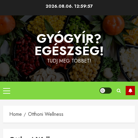
Skip
2026.08.06.
12:59:58
to
content
GYÓGYÍR?
EGÉSZSÉG!
TUDJ MEG TÖBBET!
Primary
Menu
Home
Otthoni Wellness