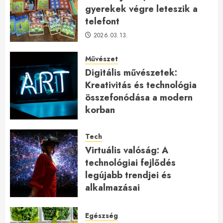
gyerekek végre leteszik a
telefont
2026.03.13.
Művészet
Digitális művészetek:
Kreativitás és technológia
összefonódása a modern
korban
2026.01.27.
Tech
Virtuális valóság: A
technológiai fejlődés
legújabb trendjei és
alkalmazásai
2026.01.23.
Egészség